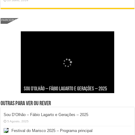
20 Julho, 2014
PARCERIA
Viva a Festilha 2024 na Ilha da Armona: Música,
Taphani X Benkest: Vídeo Musical na Ilha da
Fábio Lagarto e Gerações Lançam “Lavar a Loiça”
Festival Pirata 2024 Invade Olhão: Quatro Dias
Sou D’Olhão – Fábio Lagarto e Gerações – 2025
Comida e Diversão à Beira-Ria!
Armona
na Ilha dos Hangares
Mais Um de Aventura e Diversão!
Outras para ver ou rever
Sou D’Olhão – Fábio Lagarto e Gerações – 2025
5 Agosto, 2025
Festival do Marisco 2025 – Programa principal