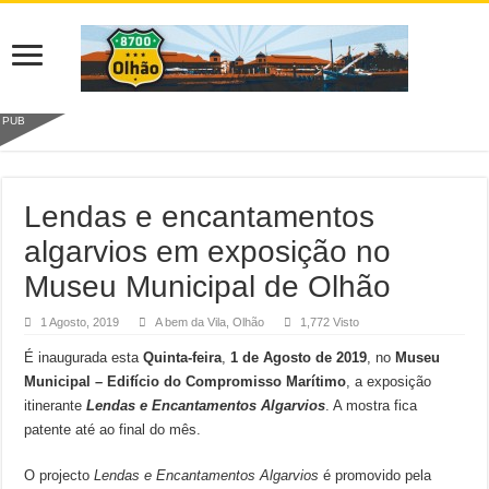
PUB
Lendas e encantamentos
algarvios em exposição no
Museu Municipal de Olhão
1 Agosto, 2019
A bem da Vila
,
Olhão
1,772 Visto
É inaugurada esta
Quinta-feira
,
1 de Agosto de 2019
, no
Museu
Municipal – Edifício do Compromisso Marítimo
, a exposição
itinerante
Lendas e Encantamentos Algarvios
. A mostra fica
patente até ao final do mês.
O projecto
Lendas e Encantamentos Algarvios
é promovido pela