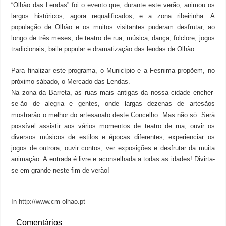
“Olhão das Lendas” foi o evento que, durante este verão, animou os
largos históricos, agora requalificados, e a zona ribeirinha. A
população de Olhão e os muitos visitantes puderam desfrutar, ao
longo de três meses, de teatro de rua, música, dança, folclore, jogos
tradicionais, baile popular e dramatização das lendas de Olhão.
Para finalizar este programa, o Município e a Fesnima propõem, no
próximo sábado, o Mercado das Lendas.
Na zona da Barreta, as ruas mais antigas da nossa cidade encher-
se-ão de alegria e gentes, onde largas dezenas de artesãos
mostrarão o melhor do artesanato deste Concelho. Mas não só. Será
possível assistir aos vários momentos de teatro de rua, ouvir os
diversos músicos de estilos e épocas diferentes, experienciar os
jogos de outrora, ouvir contos, ver exposições e desfrutar da muita
animação. A entrada é livre e aconselhada a todas as idades! Divirta-
se em grande neste fim de verão!
In
http://www.cm-olhao.pt
Comentários