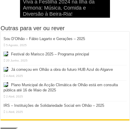
Viva a Festilha 2024 na Ilha da
Fábio Lagarto e Gerações Lançam
Festival Pirata 2024 Invade Olhão:
Sou D’Olhão – Fábio Lagarto e
Armona: Música, Comida e
Taphani X Benkest: Vídeo Musical
“Lavar a Loiça” na Ilha dos
Quatro Dias Mais Um de Aventura e
Gerações – 2025
Diversão à Beira-Ria!
na Ilha da Armona
Hangares
Diversão!
Outras para ver ou rever
Sou D’Olhão – Fábio Lagarto e Gerações – 2025
5 Agosto, 2025
Festival do Marisco 2025 – Programa principal
20 Junho, 2025
Já começou em Olhão a obra do futuro HUB Azul do Algarve
4 Abril, 2025
Plano Municipal de Acção Climática de Olhão está em consulta
pública até 16 de Maio de 2025
2 Abril, 2025
IRS – Instituições de Solidariedade Social em Olhão – 2025
1 Abril, 2025