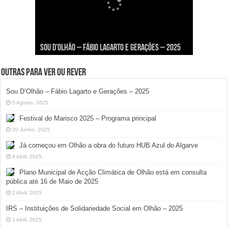
Viva a Festilha 2024 na Ilha da Armona: Música,
Taphani X Benkest: Vídeo Musical na Ilha da
Fábio Lagarto e Gerações Lançam “Lavar a Loiça”
Festival Pirata 2024 Invade Olhão: Quatro Dias
Sou D’Olhão – Fábio Lagarto e Gerações – 2025
Comida e Diversão à Beira-Ria!
Armona
na Ilha dos Hangares
Mais Um de Aventura e Diversão!
Outras para ver ou rever
Sou D’Olhão – Fábio Lagarto e Gerações – 2025
5 Agosto, 2025
Festival do Marisco 2025 – Programa principal
20 Junho, 2025
Já começou em Olhão a obra do futuro HUB Azul do Algarve
4 Abril, 2025
Plano Municipal de Acção Climática de Olhão está em consulta
pública até 16 de Maio de 2025
2 Abril, 2025
IRS – Instituições de Solidariedade Social em Olhão – 2025
1 Abril, 2025