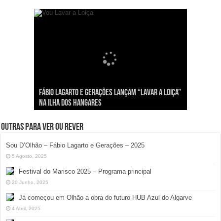
Viva a Festilha 2024 na Ilha da Armona: Música,
Taphani X Benkest: Vídeo Musical na Ilha da
Fábio Lagarto e Gerações Lançam “Lavar a Loiça”
Festival Pirata 2024 Invade Olhão: Quatro Dias
Sou D’Olhão – Fábio Lagarto e Gerações – 2025
Comida e Diversão à Beira-Ria!
Armona
na Ilha dos Hangares
Mais Um de Aventura e Diversão!
Outras para ver ou rever
Sou D’Olhão – Fábio Lagarto e Gerações – 2025
5 Agosto, 2025
Festival do Marisco 2025 – Programa principal
20 Junho, 2025
Já começou em Olhão a obra do futuro HUB Azul do Algarve
4 Abril, 2025