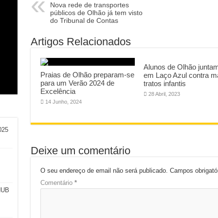
Nova rede de transportes
públicos de Olhão já tem visto
do Tribunal de Contas
Artigos Relacionados
am
o:
Alunos de Olhão junta
l
a e
Praias de Olhão preparam-se
em Laço Azul contra 
para um Verão 2024 de
tratos infantis
Excelência
28 Abril, 2023
14 Junho, 2024
025
Deixe um comentário
O seu endereço de email não será publicado.
Campos obrigat
Comentário
*
HUB