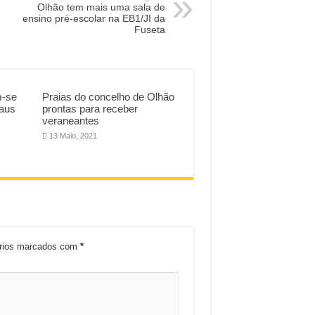
Olhão tem mais uma sala de
ensino pré-escolar na EB1/JI da
Fuseta
m-se
Praias do concelho de Olhão
maus
prontas para receber
veraneantes
13 Maio, 2021
órios marcados com
*