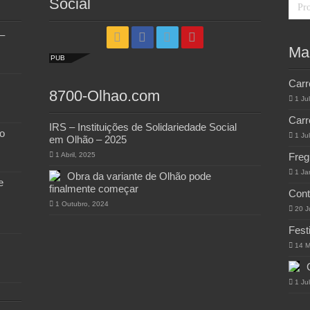
Social
–
Ma
PUB
Carr
8700-Olhao.com
1 Ju
Carr
IRS – Instituições de Solidariedade Social
o
1 Ju
em Olhão – 2025
1 Abril, 2025
Freg
1 Ja
Obra da variante de Olhão pode
e
finalmente começar
Cont
1 Outubro, 2024
20 J
Fest
14 M
1 Ju