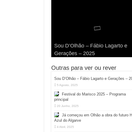
Viva a Festilha 2024 na Ilha da
Fábio Lagarto e Gerações Lanç
Festival Pirata 2024 Invade Olhã
Sou D’Olhão – Fábio Lagarto e
Armona: Música, Comida e
Taphani X Benkest: Vídeo Musica
“Lavar a Loiça” na Ilha dos
Quatro Dias Mais Um de Aventur
Gerações – 2025
Diversão à Beira-Ria!
na Ilha da Armona
Hangares
Diversão!
Outras para ver ou rever
Sou D’Olhão – Fábio Lagarto e Gerações – 2
5 Agosto, 2025
Festival do Marisco 2025 – Programa
principal
20 Junho, 2025
Já começou em Olhão a obra do futuro 
Azul do Algarve
4 Abril, 2025