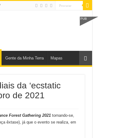
V
PUB
Gente da Minha Terra
Mapas
ais da ‘ecstatic
bro de 2021
ance Forest Gathering 2021
tornando-se,
ça êxtase), já que o evento se realiza, em