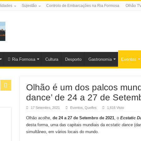
lidades
Sujestão
Controlo de Embarcações na Ria Formosa
Olhão T
Ria Formosa
Cultura
Desporto
Gastronomia
Eventos
Olhão é um dos palcos mundi
dance’ de 24 a 27 de Setem
17 Setembro, 2021
Eventos
,
Quelfes
1,616 Visto
Olhão acolhe,
de 24 a 27 de Setembro de 2021
, o
Ecstatic D
desta forma, uma das capitais mundiais da
ecstatic dance
(dan
simultâneo, em vários locais do mundo.