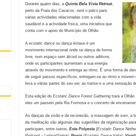
Durante quatro dias, a
Quinta Bela Vista Retreat
,
perto da Praia dos Cavacos, será o palco para
várias actividades relacionadas com a vida
saudável e a actividade física, uma iniciativa que
conta com o apoio do Município de Olhão.
A
ecstatic dance
ou dança êxtase é um
movimento internacional onde se dança de forma
livre, num espaço sem álcool ou outros aditivos,
onde os participantes aumentam a sua energia
através do movimento e entrega ao ritmo. É uma forma de da
de seguir passos específicos, entregam-se ao ritmo e movem-
leva a várias partes do seu ser, ao transe e a uma sensação d
Esta edição do
Ecstatic Dance Forest Gathering
trará a Olhão 
eles um passeio pela Ria Formosa e o concerto de encerram
As danças da visão e da reconexão, a massagem de som, a bi
da meditação são algumas das sugestões da organização para e
participam, entre outros,
Esta Polyesta
(
Ecstatic Dance Nethe
Portugal
– Lisboa/Sintra),
Ronin
(
Ecstatic Dance Italia
),
Virgíl