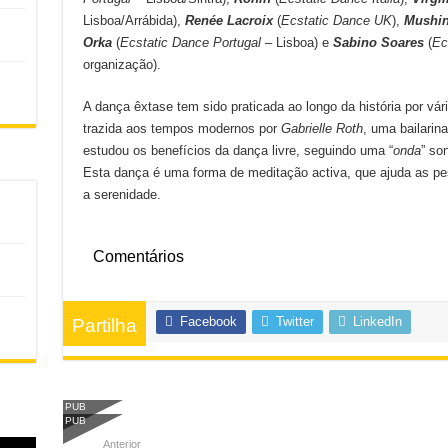
Lisboa/Arrábida),
Renée Lacroix
(
Ecstatic Dance UK
),
Mushi
Orka
(
Ecstatic Dance Portugal
– Lisboa) e
Sabino Soares
(
Ec
organização).
A dança êxtase tem sido praticada ao longo da história por vá
trazida aos tempos modernos por
Gabrielle Roth
, uma bailarin
estudou os benefícios da dança livre, seguindo uma “
onda
” so
Esta dança é uma forma de meditação activa, que ajuda as p
a serenidade.
Comentários
Facebook
Twitter
LinkedIn
Partilha
PUB
PUB
Anterior