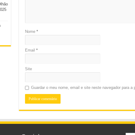
Olhão
2025
m
Nome
*
Email
*
Site
Guardar o meu nome, email e site neste navegador para a 