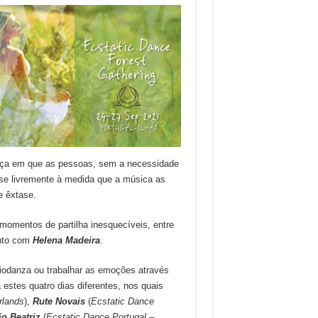
nça em que as pessoas, sem a necessidade
se livremente à medida que a música as
e êxtase.
momentos de partilha inesquecíveis, entre
ento com
Helena Madeira
.
odanza ou trabalhar as emoções através
stes quatro dias diferentes, nos quais
rlands
),
Rute Novais
(
Ecstatic Dance
io Beatriz
(
Ecstatic Dance Portugal
–