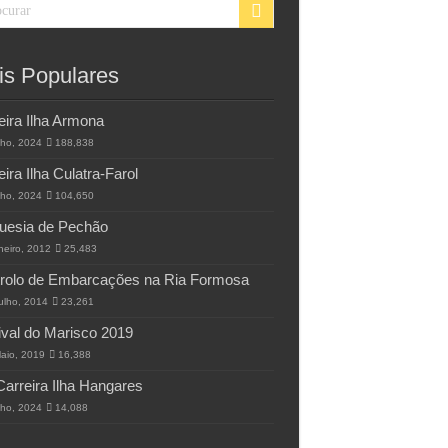
is Populares
eira Ilha Armona
lho, 2024
188,838
eira Ilha Culatra-Farol
lho, 2024
104,650
uesia de Pechão
neiro, 2012
25,483
rolo de Embarcações na Ria Formosa
ulho, 2014
23,261
ival do Marisco 2019
aio, 2019
16,388
Carreira Ilha Hangares
lho, 2024
14,088