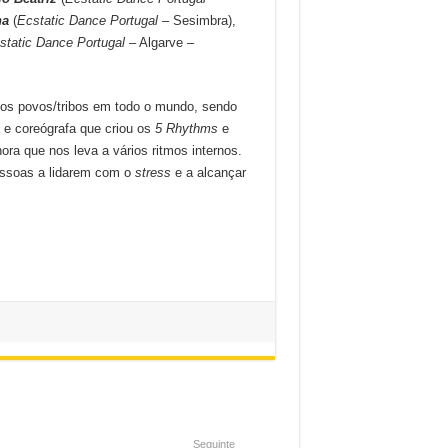
na
(
Ecstatic Dance Portugal
– Sesimbra),
static Dance Portugal
– Algarve –
rios povos/tribos em todo o mundo, sendo
a e coreógrafa que criou os
5 Rhythms
e
nora que nos leva a vários ritmos internos.
essoas a lidarem com o
stress
e a alcançar
Seguinte