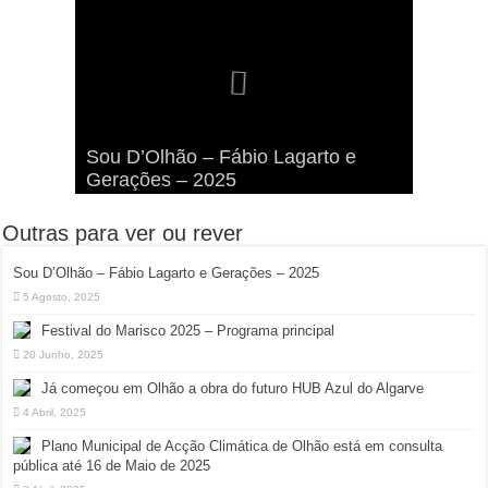
Viva a Festilha 2024 na Ilha da
Fábio Lagarto e Gerações Lançam
Festival Pirata 2024 Invade Olhão:
Sou D’Olhão – Fábio Lagarto e
Armona: Música, Comida e
Taphani X Benkest: Vídeo Musical
“Lavar a Loiça” na Ilha dos
Quatro Dias Mais Um de Aventura e
Gerações – 2025
Diversão à Beira-Ria!
na Ilha da Armona
Hangares
Diversão!
Outras para ver ou rever
Sou D’Olhão – Fábio Lagarto e Gerações – 2025
5 Agosto, 2025
Festival do Marisco 2025 – Programa principal
20 Junho, 2025
Já começou em Olhão a obra do futuro HUB Azul do Algarve
4 Abril, 2025
Plano Municipal de Acção Climática de Olhão está em consulta
pública até 16 de Maio de 2025