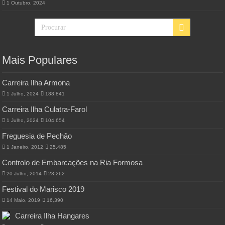
1 Outubro, 2024
Mais Populares
Carreira Ilha Armona
1 Julho, 2024
188,841
Carreira Ilha Culatra-Farol
1 Julho, 2024
104,654
Freguesia de Pechão
1 Janeiro, 2012
25,485
Controlo de Embarcações na Ria Formosa
20 Julho, 2014
23,262
Festival do Marisco 2019
14 Maio, 2019
16,390
Carreira Ilha Hangares