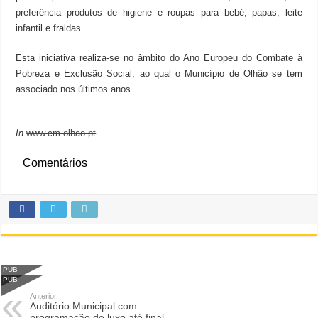
preferência produtos de higiene e roupas para bebé, papas, leite
infantil e fraldas.
Esta iniciativa realiza-se no âmbito do Ano Europeu do Combate à
Pobreza e Exclusão Social, ao qual o Município de Olhão se tem
associado nos últimos anos.
In
www.cm-olhao.pt
Comentários
PUB
PUB
Anterior
Auditório Municipal com
programação de luxo até final