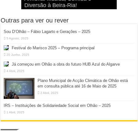
Gerações – 2025
Diversão à Beira-Ria!
na Ilha da Armona
Hangares
Diversão!
Outras para ver ou rever
Sou D’Olhão – Fábio Lagarto e Gerações – 2025
5 Agosto, 2025
Festival do Marisco 2025 – Programa principal
20 Junho, 2025
Já começou em Olhão a obra do futuro HUB Azul do Algarve
4 Abril, 2025
Plano Municipal de Acção Climática de Olhão está
em consulta pública até 16 de Maio de 2025
2 Abril, 2025
IRS – Instituições de Solidariedade Social em Olhão – 2025
1 Abril, 2025