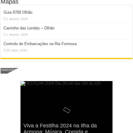
Mapas
Guia 8700 Olhão
1 Janeiro, 2020
Caminho das Lendas – Olhão
1 Janeiro, 2016
Controlo de Embarcações na Ria Formosa
20 Julho, 2014
PARCERIA
Viva a Festilha 2024 na Ilha da
Fábio Lagarto e Gerações Lançam
Festival Pirata 2024 Invade Olhão:
Sou D’Olhão – Fábio Lagarto e
Armona: Música, Comida e
Taphani X Benkest: Vídeo Musical
“Lavar a Loiça” na Ilha dos
Quatro Dias Mais Um de Aventura e