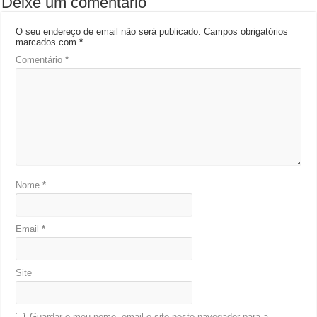
Deixe um comentário
O seu endereço de email não será publicado.
Campos obrigatórios
marcados com
*
Comentário
*
Nome
*
Email
*
Site
Guardar o meu nome, email e site neste navegador para a