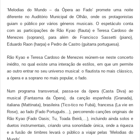
‘Melodias do Mundo – da Ópera ao Fado’ promete uma noite
diferente no Auditório Municipal de Olhão, onde os protagonistas
guiam o público por vários géneros musicais. O espetáculo conta
com as participações de Rão Kyao (flauta) e Teresa Cardoso de
Menezes (soprano), para além de Francisco Sassetti (piano),
Eduardo Raon (harpa) e Pedro de Castro (guitarra portuguesa).
Rão Kyao e Teresa Cardoso de Menezes reúnem-se neste concerto
inédito, no qual existe uma interação de estilos, em que um permite
ao outro entrar no seu universo musical: o flautista no mais clássico,
a ópera e a soprano no mais popular, o fado.
Num programa transversal, passa-se da ópera (Casta Diva) ao
musical (Fantasma da Ópera), da canção espanhola (Granada),
italiana (Mattinata), brasileira (Tico-tico no Fubá), francesa (La vie en
Rose), ao fado (Fado Português…), percorrendo canções originais de
Rão Kyao (Fado Oasis; Tu, Toada Beirã,…), incluindo ainda solos e
duetos instrumentais, criando uma sonoridade única, onde a riqueza
e a fusão de timbres levará o público a viajar pelas ‘Melodias do
Mundo’.