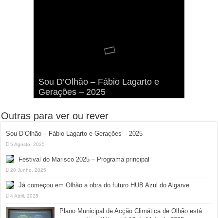
Viva a Festilha 2024 na Ilha da
Fábio Lagarto e Gerações Lançam
Festival Pirata 2024 Invade Olhão:
Sou D’Olhão – Fábio Lagarto e
Armona: Música, Comida e
Taphani X Benkest: Vídeo Musical
“Lavar a Loiça” na Ilha dos
Quatro Dias Mais Um de Aventura e
Gerações – 2025
Diversão à Beira-Ria!
na Ilha da Armona
Hangares
Diversão!
Outras para ver ou rever
Sou D’Olhão – Fábio Lagarto e Gerações – 2025
5 Agosto, 2025
Festival do Marisco 2025 – Programa principal
20 Junho, 2025
Já começou em Olhão a obra do futuro HUB Azul do Algarve
4 Abril, 2025
Plano Municipal de Acção Climática de Olhão está