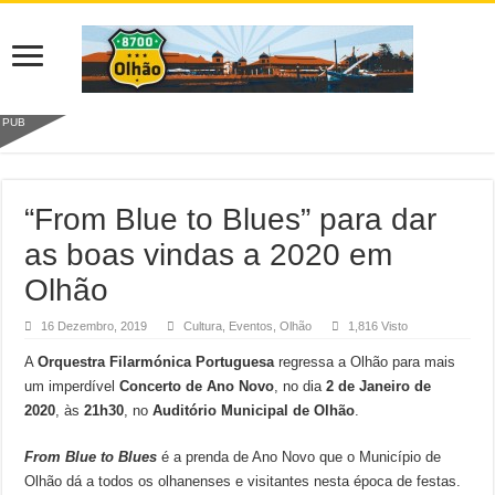
PUB
“From Blue to Blues” para dar
as boas vindas a 2020 em
Olhão
16 Dezembro, 2019
Cultura
,
Eventos
,
Olhão
1,816 Visto
A
Orquestra Filarmónica Portuguesa
regressa a Olhão para mais
um imperdível
Concerto de Ano Novo
, no dia
2 de Janeiro de
2020
, às
21h30
, no
Auditório Municipal de Olhão
.
From Blue to Blues
é a prenda de Ano Novo que o Município de
Olhão dá a todos os olhanenses e visitantes nesta época de festas.