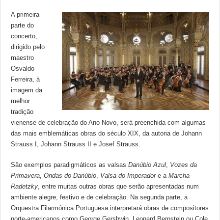
A primeira
parte do
concerto,
dirigido pelo
maestro
Osvaldo
Ferreira, à
imagem da
melhor
tradição
vienense de celebração do Ano Novo, será preenchida com algumas
das mais emblemáticas obras do século XIX, da autoria de Johann
Strauss I, Johann Strauss II e Josef Strauss.
São exemplos paradigmáticos as valsas
Danúbio Azul
,
Vozes da
Primavera
,
Ondas do Danúbio
,
Valsa do Imperador
e a
Marcha
Radetzky
, entre muitas outras obras que serão apresentadas num
ambiente alegre, festivo e de celebração. Na segunda parte, a
Orquestra Filarmónica Portuguesa interpretará obras de compositores
norte-americanos como George Gershwin, Leonard Bernstein ou Cole