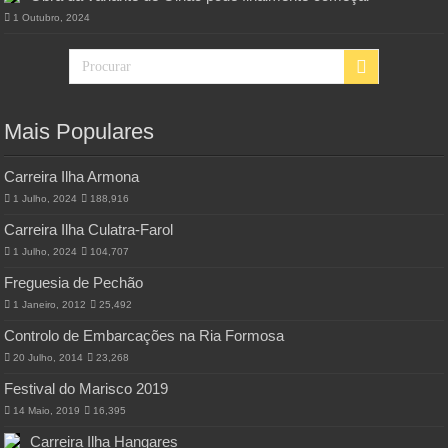
1 Outubro, 2024
Mais Populares
Carreira Ilha Armona
1 Julho, 2024
188,916
Carreira Ilha Culatra-Farol
1 Julho, 2024
104,707
Freguesia de Pechão
1 Janeiro, 2012
25,492
Controlo de Embarcações na Ria Formosa
20 Julho, 2014
23,268
Festival do Marisco 2019
14 Maio, 2019
16,395
Carreira Ilha Hangares