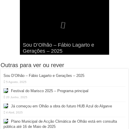
Viva a Festilha 2024 na Ilha da
Fábio Lagarto e Gerações Lançam
Festival Pirata 2024 Invade Olhão:
Sou D’Olhão – Fábio Lagarto e
Armona: Música, Comida e
Taphani X Benkest: Vídeo Musical
“Lavar a Loiça” na Ilha dos
Quatro Dias Mais Um de Aventura e
Gerações – 2025
Diversão à Beira-Ria!
na Ilha da Armona
Hangares
Diversão!
Outras para ver ou rever
Sou D’Olhão – Fábio Lagarto e Gerações – 2025
5 Agosto, 2025
Festival do Marisco 2025 – Programa principal
20 Junho, 2025
Já começou em Olhão a obra do futuro HUB Azul do Algarve
4 Abril, 2025
Plano Municipal de Acção Climática de Olhão está em consulta
pública até 16 de Maio de 2025